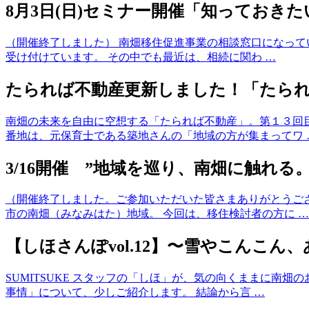
8月3日(日)セミナー開催「知っておき
（開催終了しました） 南畑移住促進事業の相談窓口になって
受け付けています。 その中でも最近は、相続に関わ …
たられば不動産更新しました！「たら
南畑の未来を自由に空想する「たられば不動産」。第１３回
番地は、元保育士である築地さんの「地域の方が集まってワ 
3/16開催 ”地域を巡り、南畑に触れる。
（開催終了しました。ご参加いただいた皆さまありがとうご
市の南畑（みなみはた）地域。 今回は、移住検討者の方に …
【しほさんぽvol.12】〜雪やこんこん
SUMITSUKE スタッフの「しほ」が、気の向くままに南
事情」について、少しご紹介します。 結論から言 …