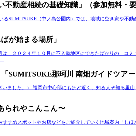
たい不動産相続の基礎知識」（参加無料・
いるSUMITSUKE（中ノ島公園内）では、地域に空き家や不
ればが始まる場所」
目は、２０２４年１０月に不入道地区にできたばかりの「コミュ
…
「SUMITSUKE那珂川 南畑ガイドツア
ざいました。） 福岡市中心部にもほど近く、知る人ぞ知る里山
、あられやこんこん〜
畑のおすすめスポットやお店などをご紹介していく地域案内「し