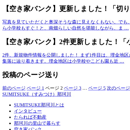
【空き家バンク】更新しました！「切
写真を見ていただくと奥深そうな森に見えなくもない。でも
ら小学校もすぐ！と、南畑らしい自然を堪能しながら、ま …
【空き家バンク】2件更新しました！「
2件、新規物件情報を公開しました！ まず1件目は、埋金地
集落に辿り着きます。埋金地区は小学校やこども園も近 …
投稿のページ送り
前のページ
ページ
1
ページ
2
ページ
3
…
ページ
5
次のページ
SUMITSUKE（すみつけ）那珂川
SUMITSUKE那珂川とは
インタビュー
たられば不動産
那珂川の里山で暮らす
空き家バンク