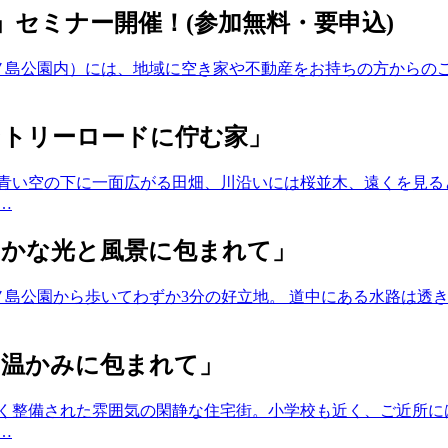
識」セミナー開催！(参加無料・要申込)
（中ノ島公園内）には、地域に空き家や不動産をお持ちの方からの
ントリーロードに佇む家」
 青い空の下に一面広がる田畑、川沿いには桜並木、遠くを見る
…
やかな光と風景に包まれて」
る中ノ島公園から歩いてわずか3分の好立地。 道中にある水路は
の温かみに包まれて」
しく整備された雰囲気の閑静な住宅街。小学校も近く、ご近所に
…