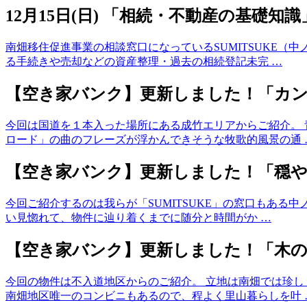
12月15日(日) 「相続・不動産の基礎知
南畑移住促進事業の相談窓口になっているSUMITSUKE
る手続きや売却などの資産整理・過去の相続登記未完 …
【空き家バンク】更新しました！「カ
今回は国道を１本入った場所にある成竹エリアからご紹介。
ロード」の曲のフレーズが浮かんできそうな牧歌的風景の通 
【空き家バンク】更新しました！「穏
今回ご紹介するのは我らが「SUMITSUKE」の窓口もあ
い見惚れて、物件に辿り着くまでに随分と時間がか …
【空き家バンク】更新しました！「木
今回の物件は不入道地区からのご紹介。 立地は南畑では珍
南畑地区唯一のコンビニもあるので、程よく里山暮らしを叶 