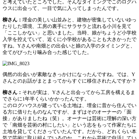
と考えていたところでした。そんなタイミングでこのログハ
ウスに出会って、一目で気に入ってしまったんです。
柳さん：
埋金の美しい山並みと、建物が密集していないゆっ
たりした環境、工房の裏手にサラサラと流れる小川を見て
「ここしかない」と思いました。当時、娘がちょうど小学校
入学を控えていて、近くに小学校があることも大きかったで
すね。Yさんや南畑との出会いと娘の入学のタイミングと、
全てがぴったり噛み合った感じでした。
偶然の出会いが素敵なきっかけになったんですね。では、Y
さんとのお話がまとまってからすぐに移住されたんですか？
柳さん：
それが実は、Yさんと出会ってから工房を構えるま
でさらに1年半くらいかかったんです。
このログハウスが建っている土地は、埋金に昔から住んでい
る方に借りたものなんですが、まずはそのオーナーの「面
接」がありましたね（笑）。オーナーは芸術に理解の深い方
で「南畑を芸術の村にしたい」という志をもって作家たちに
土地を貸してくださっていたんです。だから、どれくらい本
気で芸術に取り組んでいるのか、これから芸術で自活してい