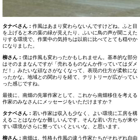
タナベさん：
作風はあまり変わらないんですけどね。ふと目
を上げると木の葉の緑が見えたり、ふいに鳥の声が聞こえた
りする環境で、作業中の気持ちは以前に比べてとても穏やか
になりました。
柳さん：
僕は作風も変わったかもしれません。基本的な部分
はそのままなんですが「売れるものなんか作っていてはダメ
だ！」みたいな頑なさがなくなって、表現の仕方が柔軟にな
ったかな。地域との関わりを経て、テリトリーが広がってい
った感じですね。
最後に、南畑の先輩作家として、これから南畑移住を考える
作家のみなさんにメッセージをいただけますか？
タナベさん：
若い作家は収入も少なく、よい環境に工房を構
えることはなかなか難しいんです。そんな若い方たちが来や
すい環境がさらに整っていくといいな、と思います。
柳さん：
南畑は、性格も作風の違う作家たちがそれぞれ自由