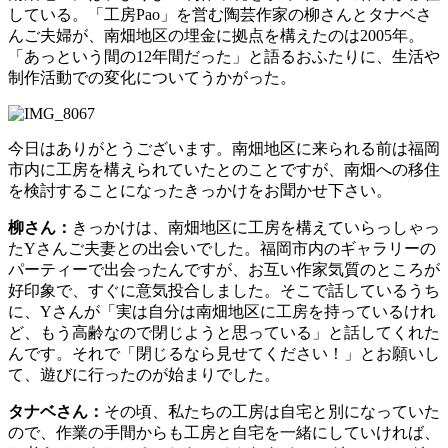
している。「工房Pao」を営む陶芸作家の柳さんとタナベさ
んご夫婦が、南畑地区の埋金に拠点を構えたのは2005年。
「あっという間の12年間だった」と語るおふたりに、生活や
制作活動での変化についてうかがった。
今日はありがとうございます。南畑地区に来られる前は福岡
市内に工房を構えられていたとのことですが、南畑への移住
を検討することになったきっかけをお聞かせ下さい。
柳さん：
きっかけは、南畑地区に工房を構えていらっしゃっ
たYさんご夫妻との出会いでした。福岡市内のギャラリーの
パーティーで出会ったんですが、お互い作家気質のところが
好印象で、すぐに意気投合しました。そこで話しているうち
に、Yさんが「実は自分は南畑地区に工房を持っているけれ
ど、もう高齢なので閉じようと思っている」と話してくれた
んです。それで「閉じるなら見せてください！」とお願いし
て、遊びに行ったのが始まりでした。
タナベさん：
その頃、私たちの工房は自宅と別になっていた
ので、作業の手間からも工房と自宅を一緒にしていければ、