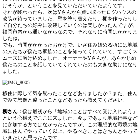
けそうか、ということを見ていただいていたようです。
それが終わったら、次はYさんから買い取ったログハウスの
改装が待っていました。壁を塗り替えたり、棚を作ったりし
て自分たちの好みに改装していくのは楽しかったんですが、
福岡市内から通いながらなので、それなりに時間はかかりま
したね。
でも、時間がかかったおかげで、いざ住み始める頃には地域
の人たちが僕たち家族のことを知ってくれていて、すごくス
ムーズに溶け込めました。オーナーやYさんが、あらかじめ
僕たちのことを話していてくれていたのも大きな助けになり
ました。
移住に際して気を配ったことなどありましたか？また、住ん
でみて想像と違ったことなどあったら教えてください。
柳さん：
僕は最初から「地域のことはすべて受け入れよう」
という心構えでここに来ました。今まであまり地域行事など
に参加する方ではなかったんですが、この理想的な環境の地
域に住んでやっていく以上、やるべきことはきちんとやって
いきたいと思ったんです。