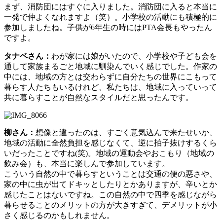
まず、消防団にはすぐに入りました。消防団に入ると本当に
一発で仲よくなれますよ（笑）。小学校の活動にも積極的に
参加しましたね。子供が6年生の時にはPTA会長もやったん
ですよ。
タナベさん：
わが家には娘がいたので、小学校や子ども会を
通して家族まるごと地域に馴染んでいく感じでした。作家の
中には、地域の方とは交わらずに自分たちの世界にこもって
暮らす人たちもいるけれど、私たちは、地域に入っていって
共に暮らすことが自然なスタイルだと思ったんです。
柳さん：
想像と違ったのは、すごく意気込んで来たせいか、
地域の活動に全然負担を感じなくて、逆に拍子抜けするくら
いだったことですね(笑)。地域の運動会やおこもり（地域の
飲み会）も、本当に楽しんで参加しています。
こういう自然の中で暮らすということは交通の便の悪さや、
家の中に虫が出てドキッとしたりとかありますが、辛いとか
感じたことはないですね。この自然の中で四季を感じながら
暮らせることのメリットの方が大きすぎて、デメリットが小
さく感じるのかもしれません。