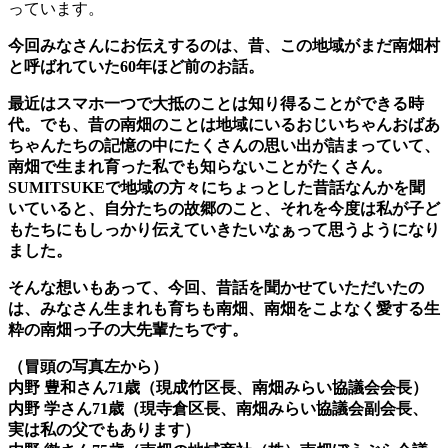
っています。
今回みなさんにお伝えするのは、昔、この地域がまだ南畑村
と呼ばれていた60年ほど前のお話。
最近はスマホ一つで大抵のことは知り得ることができる時
代。でも、昔の南畑のことは地域にいるおじいちゃんおばあ
ちゃんたちの記憶の中にたくさんの思い出が詰まっていて、
南畑で生まれ育った私でも知らないことがたくさん。
SUMITSUKEで地域の方々にちょっとした昔話なんかを聞
いていると、自分たちの故郷のこと、それを今度は私が子ど
もたちにもしっかり伝えていきたいなぁって思うようになり
ました。
そんな想いもあって、今回、昔話を聞かせていただいたの
は、みなさん生まれも育ちも南畑、南畑をこよなく愛する生
粋の南畑っ子の大先輩たちです。
（冒頭の写真左から）
内野 豊和さん71歳（現成竹区長、南畑みらい協議会会長）
内野 学さん71歳（現寺倉区長、南畑みらい協議会副会長、
実は私の父でもあります）