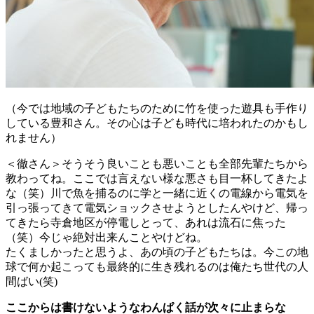
（今では地域の子どもたちのために竹を使った遊具も手作り
している豊和さん。その心は子ども時代に培われたのかもし
れません）
＜徹さん＞そうそう良いことも悪いことも全部先輩たちから
教わってね。ここでは言えない様な悪さも目一杯してきたよ
な（笑）川で魚を捕るのに学と一緒に近くの電線から電気を
引っ張ってきて電気ショックさせようとしたんやけど、帰っ
てきたら寺倉地区が停電しとって、あれは流石に焦った
（笑）今じゃ絶対出来んことやけどね。
たくましかったと思うよ、あの頃の子どもたちは。今この地
球で何か起こっても最終的に生き残れるのは俺たち世代の人
間ばい(笑)
ここからは書けないようなわんぱく話が次々に止まらな