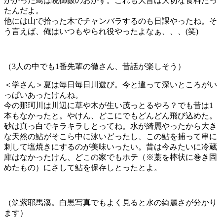
かかった鳥は晩御飯のおかず。これも大昔は大切な食料だっ
たんだよ。
他には山で拾った木でチャンバラするのも日課やったね。そ
う言えば、俺はいつもやられ役やったよなぁ、、、(笑)
（3人の中でも1番先輩の徹さん、昔話が楽しそう）
＜学さん＞夏は毎日毎日川遊び。今と違って深いところがい
っぱいあったけんね。
今の那珂川は川辺に草や木が生い茂っとるやろ？でも昔は1
本もなかったと。やけん、どこにでもどんどん飛び込めた。
砂は真っ白でキラキラしとってね。水が綺麗やったから大き
な天然の鮎がそこら中に泳いどったし、この鮎を捕って串に
刺して塩焼きにするのが美味いったい。昔は今みたいに冷蔵
庫はなかったけん、どこの家でもホテ（※藁を棒状に巻き固
めたもの）にさして鮎を保存しとったとよ。
（筑紫耶馬溪。白黒写真でもよく見ると水の綺麗さが分かり
ます）