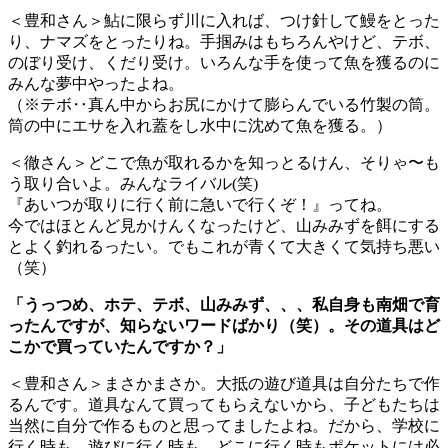
＜豊和さん＞鮎に限らず川に入れば、つけ針して鰻をとった
り、ナマズをとったりね。手掴みはもちろんやけど、テボ、
のぼり受け、くだり受け。いろんな手を使って魚を獲るのに
みんな夢中やったよね。
（※テボ‥真ん中からお尻にかけて膨らんでいる竹製の筒。
筒の中にエサを入れ蓋をし水中に沈めて魚を獲る。）
＜徹さん＞どこで魚が取れるかを知っとるけん、そりゃ〜も
う取り合いよ。みんなライバル(笑)
『あいつが取りに行く前に急いで行くぞ！』ってね。
今ではほとんど見かけんくなったけど、山みみずを餌にする
とよく釣れるったい。でもこれが青くて大きくて気持ち悪い
（笑）
「うっつめ、ホテ、テボ、山みみず、、、私自身も南畑で育
ったんですが、知らないワードばかり（笑）。その道具はど
こかで買っていたんですか？」
＜豊和さん＞まさかまさか。大抵の遊び道具は自分たちで作
るんです。道具なんて買ってもらえないから、子どもたちは
当然に自分で作るものと思ってましたよね。だから、学校に
行く時も、遊びに行く時も、どこに行く時もポケットには必