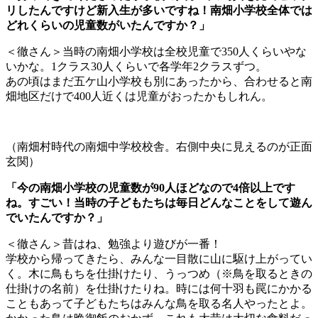
リしたんですけど新入生が多いですね！南畑小学校全体では
どれくらいの児童数がいたんですか？」
＜徹さん＞当時の南畑小学校は全校児童で350人くらいやな
いかな。1クラス30人くらいで各学年2クラスずつ。
あの頃はまだ五ケ山小学校も別にあったから、合わせると南
畑地区だけで400人近くは児童がおったかもしれん。
（南畑村時代の南畑中学校校舎。右側中央に見えるのが正面
玄関）
「今の南畑小学校の児童数が90人ほどなので4倍以上です
ね。すごい！当時の子どもたちは毎日どんなことをして遊ん
でいたんですか？」
＜徹さん＞昔はね、勉強より遊びが一番！
学校から帰ってきたら、みんな一目散に山に駆け上がってい
く。木に鳥もちを仕掛けたり、うっつめ（※鳥を取るときの
仕掛けの名前）を仕掛けたりね。時には何十羽も罠にかかる
こともあって子どもたちはみんな鳥を取る名人やったとよ。