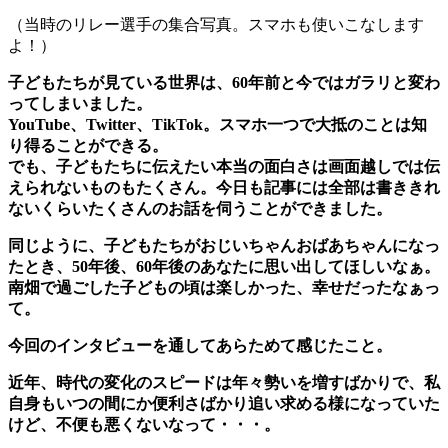
（当時のリレー選手の集合写真。スマホも使いこなします
よ！）
子どもたちが見ている世界は、60年前と今ではガラリと変わ
ってしまいました。
YouTube、Twitter、TikTok。スマホ一つで大抵のことは知
り得ることができる。
でも、子どもたちに伝えたい本当の面白さは
画面越しでは伝
えられないものもたくさん。今日も記事には全部は書ききれ
ないくらいたくさんのお話を伺うことができました。
同じように、子どもたちがおじいちゃんおばあちゃんになっ
たとき、
50年後、60年後のあなたに思い出してほしいなぁ。
南畑で過ごした子どもの頃は楽しかった、幸せだったなぁっ
て。
今回のインタビューを通してあらためて感じたこと。
近年、時代の変化のスピードは年々勢いを増すばかりで、
私
自身もいつの間にか便利さばかり追い求める様になっていた
けど、不便も悪くないなって・・・。