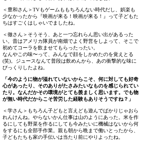
＜豊和さん＞TVもゲームももちろんない時代だし、娯楽も
少なかったから『映画が来る！映画が来る！』って子どもた
ちはすごくはしゃいでましたね。
＜徹さん＞そうそう、あと一つ忘れらん思い出があるった
い。昔はアメリカ隊員が南畑でよく野営をしよって、そこで
初めてコーラを飲ませてもらったったい。
なんやこの味〜って、みんなで顔をしかめたのを覚えとる
(笑)。ジュースなんて普段は飲めんから、あの衝撃的な味に
びっくりしたよね。
「今のように物が溢れていないからこそ、何に対しても好奇
心があったり、そのありがたさみたいなものを感じられてい
たり。なんだかその環境がとても羨ましく思います。でも物
が無い時代だからこそ苦労した経験もありそうですね？」
＜学さん＞もちろん子どもと言えども遊んでばかりじゃおら
れんけんね。やらないかん仕事は山のようにあった。米を作
るにしても野菜を作るにしても今みたいに機械はないから何
をするにも全部手作業。親も朝から晩まで働いとったから、
子どもたちも家の手伝いは当たり前にやりよったね。