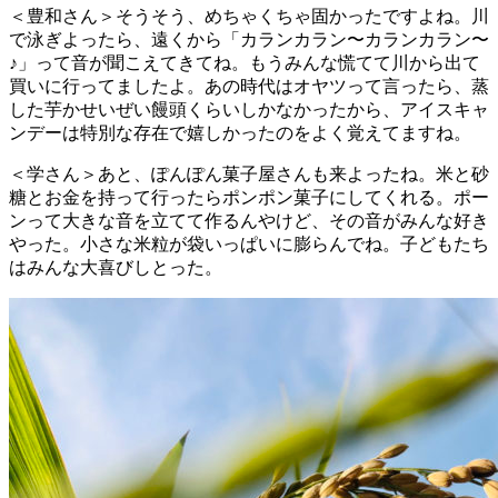
＜豊和さん＞そうそう、めちゃくちゃ固かったですよね。川
で泳ぎよったら、遠くから「カランカラン〜カランカラン〜
♪」って音が聞こえてきてね。もうみんな慌てて川から出て
買いに行ってましたよ。あの時代はオヤツって言ったら、蒸
した芋かせいぜい饅頭くらいしかなかったから、アイスキャ
ンデーは特別な存在で嬉しかったのをよく覚えてますね。
＜学さん＞あと、ぽんぽん菓子屋さんも来よったね。米と砂
糖とお金を持って行ったらポンポン菓子にしてくれる。ポー
ンって大きな音を立てて作るんやけど、その音がみんな好き
やった。小さな米粒が袋いっぱいに膨らんでね。子どもたち
はみんな大喜びしとった。