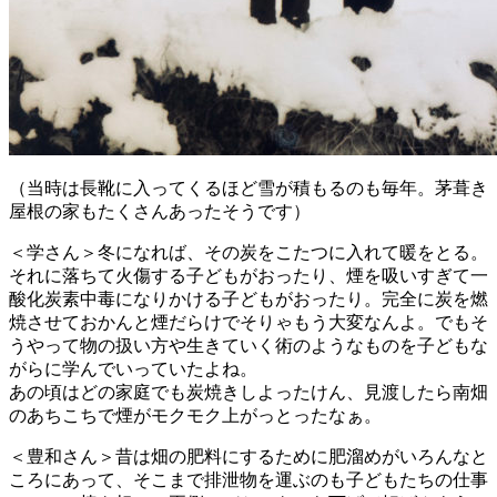
（当時は長靴に入ってくるほど雪が積もるのも毎年。茅葺き
屋根の家もたくさんあったそうです）
＜学さん＞冬になれば、その炭をこたつに入れて暖をとる。
それに落ちて火傷する子どもがおったり、煙を吸いすぎて一
酸化炭素中毒になりかける子どもがおったり。完全に炭を燃
焼させておかんと煙だらけでそりゃもう大変なんよ。でもそ
うやって物の扱い方や生きていく術のようなものを子どもな
がらに学んでいっていたよね。
あの頃はどの家庭でも炭焼きしよったけん、見渡したら南畑
のあちこちで煙がモクモク上がっとったなぁ。
＜豊和さん＞昔は畑の肥料にするために肥溜めがいろんなと
ころにあって、そこまで排泄物を運ぶのも子どもたちの仕事