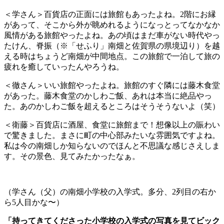
＜学さん＞百貨店の正面には旅館もあったよね。2階にお縁
があって、そこから外が眺めれるようになっとってなかなか
風情がある旅館やったよね。あの頃はまだ車がない時代やっ
たけん、脊振（※「せふり」南畑と佐賀県の県境辺り）を越
える時はちょうど南畑が中間地点。この旅館で一泊して旅の
疲れを癒していったんやろうね。
＜徹さん＞いい旅館やったよね。旅館のすぐ隣には藤木食堂
があった。藤木食堂のかしわご飯、あれは本当に絶品やっ
た。あのかしわご飯を超えるところはそうそうないよ（笑）
＜衛藤＞百貨店に酒屋、食堂に旅館まで！想像以上の賑わい
で驚きました。まさに町の中心部みたいな雰囲気ですよね。
私は今の南畑しか知らないのでほんと不思議な感じさえしま
す。その景色、見てみたかったなぁ。
（学さん（父）の南畑小学校の入学式。多分、2列目の右か
ら5人目かな〜）
「持ってきてくださった小学校の入学式の写真を見てビック