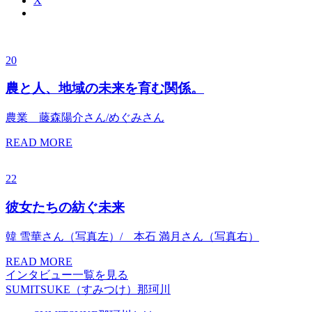
X
20
農と人、地域の未来を育む関係。
農業 藤森陽介さん/めぐみさん
READ MORE
22
彼女たちの紡ぐ未来
韓 雪華さん（写真左）/ 本石 満月さん（写真右）
READ MORE
インタビュー一覧を見る
SUMITSUKE（すみつけ）那珂川