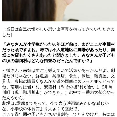
（当日は白黒の懐かしい思い出写真を持ってきていただきま
した）
「みなさんが小学生だった60年ほど前は、まだここが南畑村
だった頃ですよね。噂では不入道地区に劇場があったり、南
畑にお店もたくさんあったと聞きました。みなさんが子ども
の頃の南畑村はどんな街並みだったんですか？」
＜徹さん＞南畑はすごく栄えていて活気があったんだよ。劇
場だけじゃない、鮮魚店、呉服店、食堂、床屋、雑貨屋、文
具店、農協の購買所なんかが道の両側にズラッと並んどって
ね。南畑村は岩戸村、安徳村（※その後3村が合併して那珂
川町（現：那珂川市）ができた。）の中で一番の大都会やっ
たんやから。
劇場は2階席まであって、今で言う映画館みたいな感じか
な。小学校の体育館より大きくて立派で、
ここで青年団や子どもたちが演劇をしてたんやけど、時には