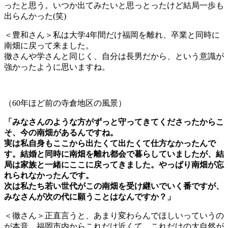
ったと思う。いつか出てみたいと思っとったけど結局一歩も
出らんかった(笑)
＜豊和さん＞私は大学4年間だけ福岡を離れ、卒業と同時に
南畑に戻って来ました。
徹さんや学さんと同じく、自分は長男だから、という意識が
強かったように思いますね。
（60年ほど前の寺倉地区の風景）
「みなさんのような方がずっと守ってきてくださったからこ
そ、今の南畑があるんですね。
実は私自身もここから出たくて出たくて仕方なかったんで
す。結婚と同時に南畑を離れ都会で暮らしていましたが、結
局は家族と一緒にここに戻ってきました。やっぱり南畑が忘
れられなかったんです。
次は私たち若い世代がこの南畑を受け継いでいく番ですが、
みなさんが次の代に願うことはなんですか？」
＜徹さん＞正直言うと、あまり変わらんでほしいっていうの
が本音。福岡市内からこれだけ近くて、これだけの大自然が