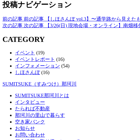
投稿ナビゲーション
前の記事
前の記事
【しほさんぽ vol.3】〜通学路から見えた
次の記事
次の記事
【3/26(日) 現地会場・オンライン】
CATEGORY
イベント
(19)
イベントレポート
(16)
インフォメーション
(54)
しほさんぽ
(16)
SUMITSUKE（すみつけ）那珂川
SUMITSUKE那珂川とは
インタビュー
たられば不動産
那珂川の里山で暮らす
空き家バンク
お知らせ
お問い合わせ