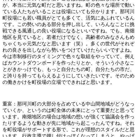
が、本当に元気な町だと思いますね。町の色々な場所で動い
ている人たちがいることは役場にいても分かります。那珂川
町役場にも若い職員がとても多くて、活気にあふれているん
です。この勢いのある部分を押し出して、いろんなことに挑
戦できる風通しの良い役場になるといいですね。でも、南畑
地区を見ていると、若者だけでなく、高齢者のみなさんもめ
ちゃくちゃ元気だなと思います（笑）。多くの世代がそれぞ
れの良さを出しながら勢いをつけていけたらいいですよね。
今は市制移行のタイミングで色々な取組をやっていて、例え
ばカウントダウンボードを作ったりとか、そういう小さなこ
とがきかっけでも、もっと自分たちの町、自分たちの市だ、
と誇りを持ってもらえるようにしていきたいです。そのため
の働きかけを町役場の立場でできればと思います。
重富：那珂川町の大部分を占めている中山間地域がどうなっ
ていくか、というのは町全体の未来にとって重要だと思って
います。南畑地区の場合は地域の想いが強くて協議会を作っ
たりするような動きが先に地域から起こったんですね。それ
を町役場がサポートする形で、これが理想のスタイルだと思
います。行政主導で押し付けっぽくなってしまうと、やっぱ