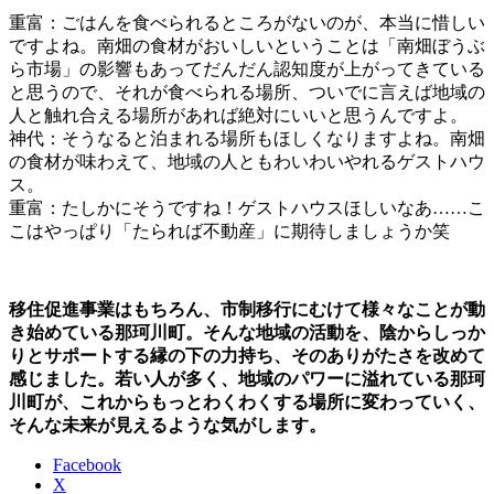
重富：ごはんを食べられるところがないのが、本当に惜しい
ですよね。南畑の食材がおいしいということは「南畑ぼうぶ
ら市場」の影響もあってだんだん認知度が上がってきている
と思うので、それが食べられる場所、ついでに言えば地域の
人と触れ合える場所があれば絶対にいいと思うんですよ。
神代：そうなると泊まれる場所もほしくなりますよね。南畑
の食材が味わえて、地域の人ともわいわいやれるゲストハウ
ス。
重富：たしかにそうですね！ゲストハウスほしいなあ……こ
こはやっぱり「たられば不動産」に期待しましょうか笑
移住促進事業はもちろん、市制移行にむけて様々なことが動
き始めている那珂川町。そんな地域の活動を、陰からしっか
りとサポートする縁の下の力持ち、そのありがたさを改めて
感じました。若い人が多く、地域のパワーに溢れている那珂
川町が、これからもっとわくわくする場所に変わっていく、
そんな未来が見えるような気がします。
Facebook
X