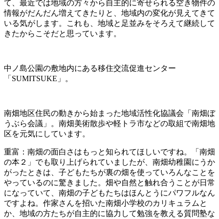
て、最近では地域の方々から自主的に寄せられる空き物件の
情報がだんだん増えてきたりと、地域内の変化が見えてきて
いる気がします。これも、地域と足並みをそろえて継続して
きたからこそだと思っています。
中ノ島公園の敷地内にある移住交流促進センター
「SUMITSUKE」。
南畑地区住民の動きから始まった地域活性化協議会「南畑ぼ
うぶら会議」。南畑美術散歩や軽トラ市などの取組で南畑地
区を元気にしています。
重富：南畑の面白さはもっと知られてほしいですね。「南畑
の本２」でも取り上げられていましたが、南畑幼稚園にうか
がったときは、子どもたちが裏の畑を使っていろんなことを
やっているのに驚きました。畑や自然と触れ合うことが日常
になっていて、南畑の子どもたちはほんとうにパワフルなん
ですよね。作家さんを招いた南畑小学校のカリキュラムと
か、地域の方たちが自主的に協力して勉強を教える質問塾な