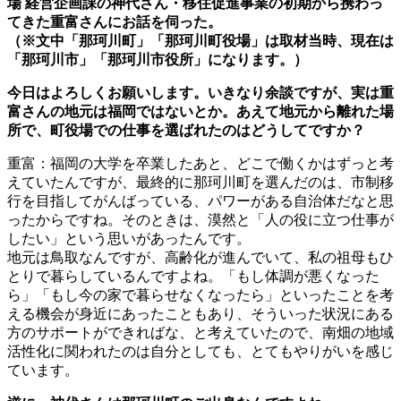
場 経営企画課の神代さん・移住促進事業の初期から携わっ
てきた重富さんにお話を伺った。
（※文中「那珂川町」「那珂川町役場」は取材当時、現在は
「那珂川市」「那珂川市役所」になります。）
今日はよろしくお願いします。いきなり余談ですが、実は重
富さんの地元は福岡ではないとか。あえて地元から離れた場
所で、町役場での仕事を選ばれたのはどうしてですか？
重富：福岡の大学を卒業したあと、どこで働くかはずっと考
えていたんですが、最終的に那珂川町を選んだのは、市制移
行を目指してがんばっている、パワーがある自治体だなと思
ったからですね。そのときは、漠然と「人の役に立つ仕事が
したい」という思いがあったんです。
地元は鳥取なんですが、高齢化が進んでいて、私の祖母もひ
とりで暮らしているんですよね。「もし体調が悪くなった
ら」「もし今の家で暮らせなくなったら」といったことを考
える機会が身近にあったこともあり、そういった状況にある
方のサポートができればな、と考えていたので、南畑の地域
活性化に関われたのは自分としても、とてもやりがいを感じ
ています。