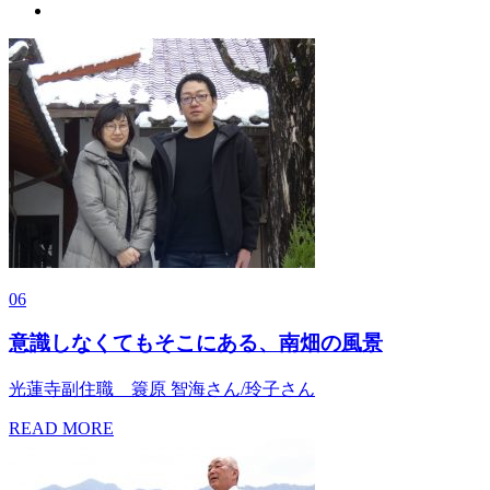
06
意識しなくてもそこにある、南畑の風景
光蓮寺副住職 簑原 智海さん/玲子さん
READ MORE