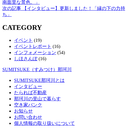
の
南面里な景色。」
稿
記
次
次の記事
【インタビュー】更新しました！「縁の下の力持
事
の
ち」
ナ
記
ビ
CATEGORY
事
ゲ
イベント
(19)
ー
イベントレポート
(16)
インフォメーション
(54)
シ
しほさんぽ
(16)
ョ
SUMITSUKE（すみつけ）那珂川
ン
SUMITSUKE那珂川とは
インタビュー
たられば不動産
那珂川の里山で暮らす
空き家バンク
お知らせ
お問い合わせ
個人情報の取り扱いについて