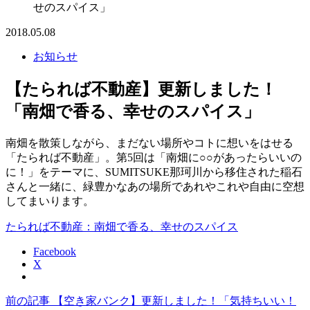
せのスパイス」
2018.05.08
お知らせ
【たられば不動産】更新しました！
「南畑で香る、幸せのスパイス」
南畑を散策しながら、まだない場所やコトに想いをはせる
「たられば不動産」。第5回は「南畑に○○があったらいいの
に！」をテーマに、SUMITSUKE那珂川から移住された稲石
さんと一緒に、緑豊かなあの場所であれやこれや自由に空想
してまいります。
たられば不動産：南畑で香る、幸せのスパイス
Facebook
X
前
前の記事
【空き家バンク】更新しました！「気持ちいい！
投