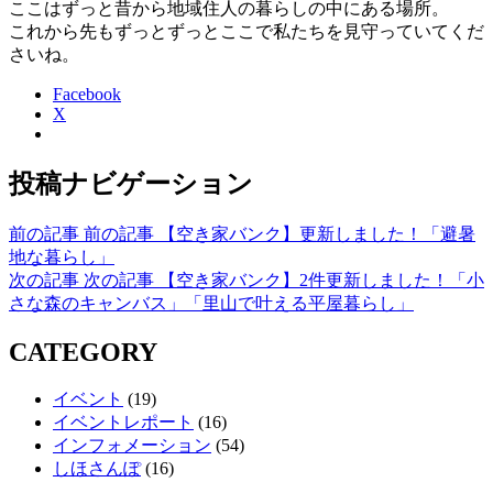
ここはずっと昔から地域住人の暮らしの中にある場所。
これから先もずっとずっとここで私たちを見守っていてくだ
さいね。
Facebook
X
投稿ナビゲーション
前の記事
前の記事
【空き家バンク】更新しました！「避暑
地な暮らし」
次の記事
次の記事
【空き家バンク】2件更新しました！「小
さな森のキャンバス」「里山で叶える平屋暮らし」
CATEGORY
イベント
(19)
イベントレポート
(16)
インフォメーション
(54)
しほさんぽ
(16)