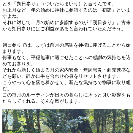
とを「朔日参り」（ついたちまいり）と言うんです。
お正月など、年の始めに神社に参詣するのは「初詣」といま
すよね。
それに対して、月の始めに参詣するのが「朔日参り」。古来
から朔日参りにはご利益があると言われていたんだそう。
朔日参りでは、まずは前月の感謝を神様に捧げることから始
まります。
何事もなく、平穏無事に過ごせたことへの感謝の気持ちを込
めてお参りを。
それから新しく始まる月の家内安全・無病息災・商売繁盛な
どを願い、静かに手を合わせ心身をリセットさせます。
こうやって心を落ち着かせて、新たな気持ちで物事に取り組
む。
この毎月のルーティンが日々の暮らしにきっと良い影響をも
たらしてくれる、そんな気がします。