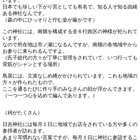
います。
日本でも珍しい下がり宮としても有名で、知る人ぞ知る由緒
ある神社なんです。
（森の中にひっそりと佇む姿が厳かです）
この神社には、南畑を構成する全６行政区の神様が祀られて
います。
なので所在地は市ノ瀬になるんですが、南畑の各地域中から
お参りに来られるんですよ。
（氏子総代の方々が丁寧に管理をされていて、いつ行っても
背筋がシャンとする場所）
鳥居には、立派なしめ縄がかけられています。これも地域の
方々が作られたもので、
ここを通るたびに作り手のみなさんの顔が浮かんできます。
（一つ一つ心を込めて編んであります。）
（祠がたくさん）
日吉神社には毎月１日に地域でお店をされている方や多くの
参拝者が訪れます。
あまり耳慣れない言葉ですが、毎月１日に神社に参詣するこ