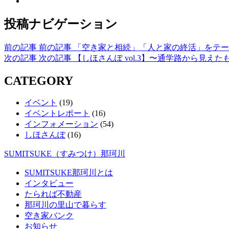
投稿ナビゲーション
前の記事
前の記事
「空き家と相続」「人と家の終活」をテー
次の記事
次の記事
【しほさんぽ vol.3】〜通学路から見えた
CATEGORY
イベント
(19)
イベントレポート
(16)
インフォメーション
(54)
しほさんぽ
(16)
SUMITSUKE（すみつけ）那珂川
SUMITSUKE那珂川とは
インタビュー
たられば不動産
那珂川の里山で暮らす
空き家バンク
お知らせ