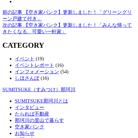
前
前の記事
【空き家バンク】更新しました！「グリーングリ
投
の
ーン戸建て付き」
稿
記
次
次の記事
【空き家バンク】更新しました！「みんな帰って
事
の
きたくなる、可愛い一軒家」
ナ
記
ビ
CATEGORY
事
ゲ
イベント
(19)
ー
イベントレポート
(16)
インフォメーション
(54)
シ
しほさんぽ
(16)
ョ
SUMITSUKE（すみつけ）那珂川
ン
SUMITSUKE那珂川とは
インタビュー
たられば不動産
那珂川の里山で暮らす
空き家バンク
お知らせ