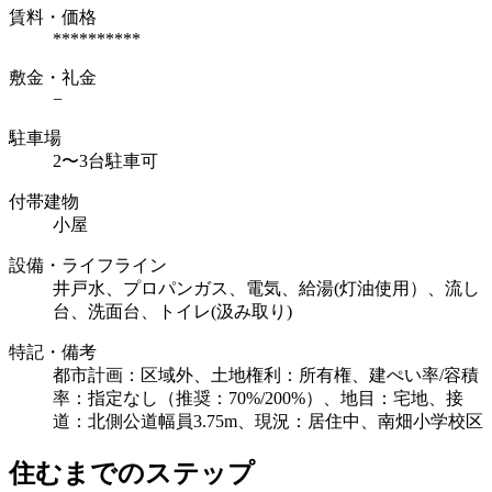
賃料・価格
**********
敷金・礼金
−
駐車場
2〜3台駐車可
付帯建物
小屋
設備・ライフライン
井戸水、プロパンガス、電気、給湯(灯油使用）、流し
台、洗面台、トイレ(汲み取り)
特記・備考
都市計画：区域外、土地権利：所有権、建ぺい率/容積
率：指定なし（推奨：70%/200%）、地目：宅地、接
道：北側公道幅員3.75m、現況：居住中、南畑小学校区
住むまでのステップ