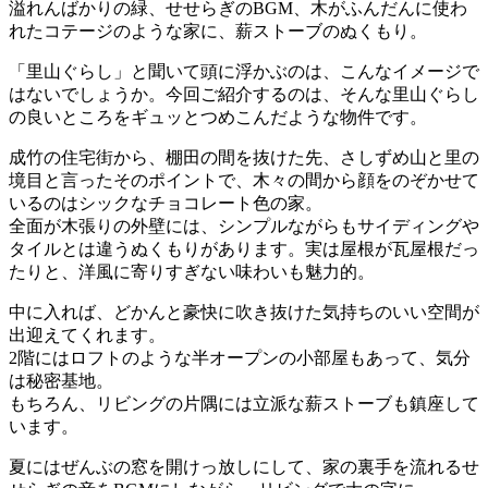
溢れんばかりの緑、せせらぎのBGM、木がふんだんに使わ
れたコテージのような家に、薪ストーブのぬくもり。
「里山ぐらし」と聞いて頭に浮かぶのは、こんなイメージで
はないでしょうか。今回ご紹介するのは、そんな里山ぐらし
の良いところをギュッとつめこんだような物件です。
成竹の住宅街から、棚田の間を抜けた先、さしずめ山と里の
境目と言ったそのポイントで、木々の間から顔をのぞかせて
いるのはシックなチョコレート色の家。
全面が木張りの外壁には、シンプルながらもサイディングや
タイルとは違うぬくもりがあります。実は屋根が瓦屋根だっ
たりと、洋風に寄りすぎない味わいも魅力的。
中に入れば、どかんと豪快に吹き抜けた気持ちのいい空間が
出迎えてくれます。
2階にはロフトのような半オープンの小部屋もあって、気分
は秘密基地。
もちろん、リビングの片隅には立派な薪ストーブも鎮座して
います。
夏にはぜんぶの窓を開けっ放しにして、家の裏手を流れるせ