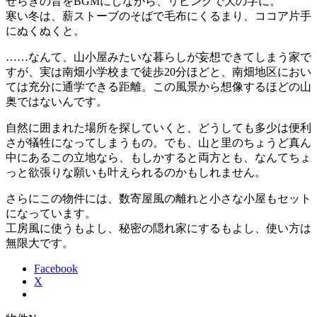
せらぎの音をBGMにしながら、リビングで大の字に。
寒い冬は、薪ストーブのそばで毛布にくるまり、ココア片手
にぬくぬくと。
……なんて、山小屋みたいな暮らしが妄想できてしまう家で
すが、
実は南畑小学校まで徒歩20分ほどと、南畑地区におい
ては充分に通学できる距離。
この風景から想像するほどの山
奥ではないんです。
自然に囲まれた場所を探していくと、どうしても多少は便利
さが犠牲になってしまうもの。でも、山と里のちょうど真ん
中にあるこの立地なら、もしかすると両方とも、なんてちょ
っと欲張りな願いも叶えられるのかもしれません。
さらにこの物件には、数寄屋風の離れと小さな小屋もセット
になっています。
工房風に使うもよし、秘密の隠れ家にするもよし、使い方は
無限大です。
Facebook
X