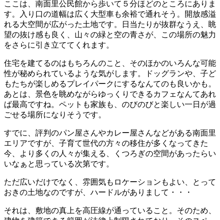
ここは、南面里公民館から歩いて５分ほどのところにありま
す。入り口の道幅は広く大型車も余裕で通れそう。開放感溢
れる大空間が広がった土地です。日当たりが抜群なうえ、眺
望の抜け感も良く、山々の緑と空の青さが、この場所の魅力
をさらに引き立ててくれます。
住宅を建てるのはもちろんのこと、そのほかのいろんな可能
性が秘められているような気がします。ドッグランや、子ど
もたちが楽しめるプレイパークにするなんてのも良いかも。
あとは、景色を眺めながらゆっくりできるカフェなんてあれ
ば最高ですね。ペットも家族も、のびのびと楽しい一日が過
ごせる場所になりそうです。
すでに、評判のパン屋さんやカレー屋さんなどがある南面里
エリアですが、子育て世代の方々の移住が多くなってきた
今、より多くの人々が集える、くつろぎの空間があったらい
いなぁと思っている次第です。
ただ広いだけでなく、雰囲気もロケーションもよい、とって
おきの土地なのですが、ハードルがありまして・・・
それは、敷地の真上を高圧線が通っていること。そのため、