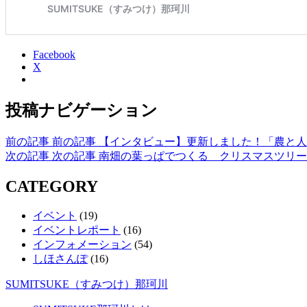
Facebook
X
投稿ナビゲーション
前の記事
前の記事
【インタビュー】更新しました！「農と人
次の記事
次の記事
南畑の葉っぱでつくる クリスマスツリー
CATEGORY
イベント
(19)
イベントレポート
(16)
インフォメーション
(54)
しほさんぽ
(16)
SUMITSUKE（すみつけ）那珂川