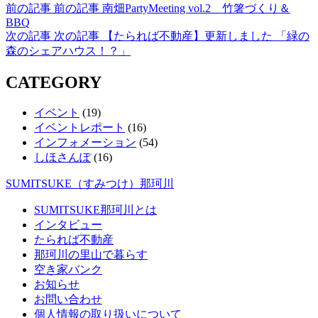
前の記事
前の記事
南畑PartyMeeting vol.2 竹箸づくり＆
BBQ
次の記事
次の記事
【たられば不動産】更新しました 「緑の
森のシェアハウス！？」
CATEGORY
イベント
(19)
イベントレポート
(16)
インフォメーション
(54)
しほさんぽ
(16)
SUMITSUKE（すみつけ）那珂川
SUMITSUKE那珂川とは
インタビュー
たられば不動産
那珂川の里山で暮らす
空き家バンク
お知らせ
お問い合わせ
個人情報の取り扱いについて