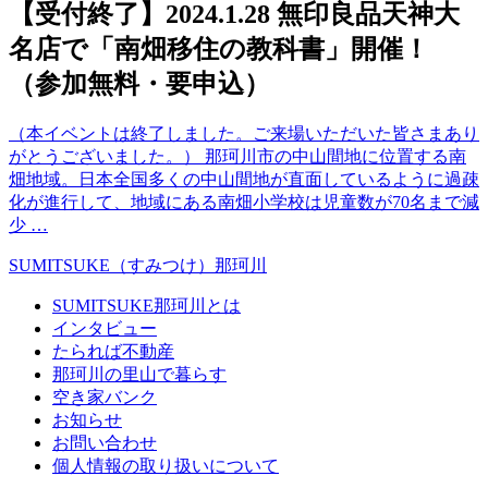
【受付終了】2024.1.28 無印良品天神大
名店で「南畑移住の教科書」開催！
（参加無料・要申込）
（本イベントは終了しました。ご来場いただいた皆さまあり
がとうございました。） 那珂川市の中山間地に位置する南
畑地域。日本全国多くの中山間地が直面しているように過疎
化が進行して、地域にある南畑小学校は児童数が70名まで減
少 …
SUMITSUKE（すみつけ）那珂川
SUMITSUKE那珂川とは
インタビュー
たられば不動産
那珂川の里山で暮らす
空き家バンク
お知らせ
お問い合わせ
個人情報の取り扱いについて